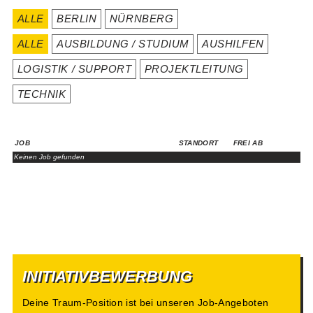
ALLE
BERLIN
NÜRNBERG
ALLE
AUSBILDUNG / STUDIUM
AUSHILFEN
LOGISTIK / SUPPORT
PROJEKTLEITUNG
TECHNIK
JOB
STANDORT
FREI AB
Keinen Job gefunden
INITIATIVBEWERBUNG
Deine Traum-Position ist bei unseren Job-Angeboten